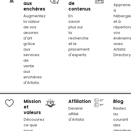
aux
de
Apprene
Ressources
choisies
enchères
contenus
à
sur
Augmentez
En
héberge
la
la valeur
savoir
et à
page
de vos
plus sur
répertori
Tirages photo
Tirages photo
œuvres
la
vos
du
Ad zod
Adhis l’imbrûlée
d'art
recherche
événeme
produit
grâce
et le
avec
CHF
600.00
-
CHF
1'500.00
CHF
600.00
-
CHF
1'500.00
aux
placement
Artista
services
d'experts.
Directory
Sélectionner les
Sélectionner les
de
options
options
vente
aux
enchères
Fourchette
Four
d'Artista.
Ce
de
de
produit
prix
prix
:
a
:
Mission
Affiliation
Blog
de
de
plusieurs
et
Tirages photo
Tirages photo
600,00
600,
Devenir
Restez
variantes.
CHF
CHF
valeurs
affilié
au
Agace
Ahxu Le Basilic
à
à
Les
Découvrez
d'Artista
courant
1
1
CHF
600.00
-
CHF
1'500.00
CHF
600.00
-
CHF
1'500.00
options
ce que
des
500,00
500,
nous
dernière