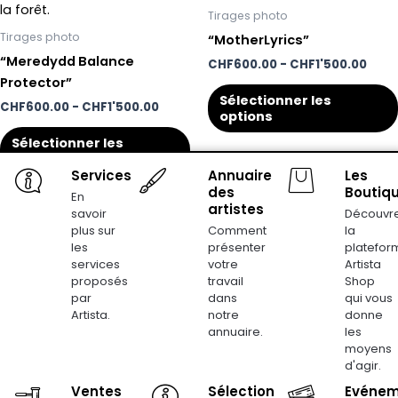
du
:
a
:
Tirages photo
de
de
produit
plusieurs
Tirages photo
600,00
600,
“MotherLyrics”
variantes.
CHF
CHF
“Meredydd Balance
CHF
600.00
-
CHF
1'500.00
à
à
Les
Protector”
1
1
options
500,00
500,
Sélectionner les
CHF
600.00
-
CHF
1'500.00
CHF
CHF
peuvent
options
être
Sélectionner les
choisies
options
Services
Annuaire
Les
sur
des
Boutiq
En
la
artistes
savoir
Découvr
Fourchette
Four
page
Ce
plus sur
Comment
la
de
de
du
produit
les
présenter
platefor
prix
prix
produit
services
votre
Artista
:
a
:
proposés
travail
Shop
de
de
plusieurs
600,00
600,
par
dans
qui vous
variantes.
CHF
CHF
Artista.
notre
donne
à
à
Les
annuaire.
les
1
1
moyens
options
500,00
500,
d'agir.
CHF
CHF
peuvent
Ventes
Sélection
Evénem
être