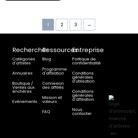
choisies
sur
la
page
1
2
3
→
du
produit
Rechercher
Ressources
Entreprise
Catégories
Blog
Politique de
d'artistes
confidentialité
Programme
Annuaires
d'affiliation
Conditions
générales
d'utilisation
Boutique /
Connexion
Ventes aux
des affiliés
enchères
Conditions
générales
Mission et
d'affiliation
Evénements
valeurs
Nous
FAQ
contacter