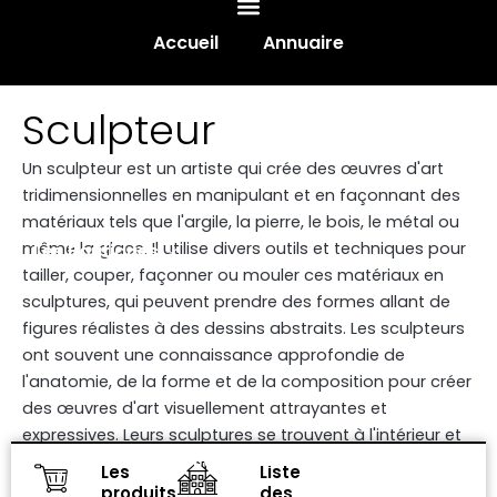
Accueil
Annuaire
Sculpteur
Un sculpteur est un artiste qui crée des œuvres d'art
tridimensionnelles en manipulant et en façonnant des
matériaux tels que l'argile, la pierre, le bois, le métal ou
même la glace. Il utilise divers outils et techniques pour
Les Boutiques
tailler, couper, façonner ou mouler ces matériaux en
sculptures, qui peuvent prendre des formes allant de
figures réalistes à des dessins abstraits. Les sculpteurs
ont souvent une connaissance approfondie de
l'anatomie, de la forme et de la composition pour créer
des œuvres d'art visuellement attrayantes et
expressives. Leurs sculptures se trouvent à l'intérieur et
Evénements
à l'extérieur, dans des galeries, des musées, des parcs
Les
Liste
et des jardins publics.
produits
des