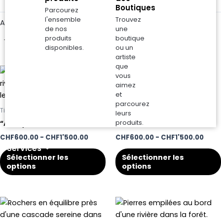
Boutiques
Parcourez
l'ensemble
Trouvez
Afficher 1-24 de 57 résultats
de nos
une
produits
boutique
disponibles.
ou un
artiste
que
Fourchette
Four
Ce
vous
de
de
produit
aimez
prix
prix
:
a
:
et
de
de
parcourez
plusieurs
Tirages photo
Tirages photo
600,00
600,
leurs
variantes.
CHF
CHF
produits.
“Amity”
“Corsica”
à
à
Les
1
1
CHF
600.00
-
CHF
1'500.00
CHF
600.00
-
CHF
1'500.00
options
500,00
500,
Services
CHF
CHF
peuvent
Sélectionner les
Sélectionner les
être
options
options
choisies
sur
Fourchette
Four
la
Ce
de
de
page
produit
prix
prix